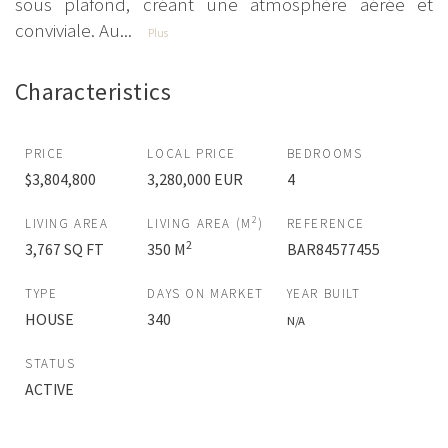
sous plafond, créant une atmosphère aérée et
conviviale. Au...
Plus
Characteristics
PRICE
LOCAL PRICE
BEDROOMS
$3,804,800
3,280,000 EUR
4
2
LIVING AREA
LIVING AREA (M
)
REFERENCE
2
3,767 SQ FT
350 M
BAR84577455
TYPE
DAYS ON MARKET
YEAR BUILT
HOUSE
340
N/A
STATUS
ACTIVE