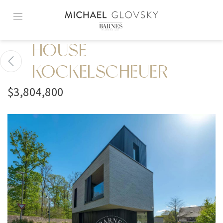
Skip
to
content2
HOUSE
KOCKELSCHEUER
$3,804,800